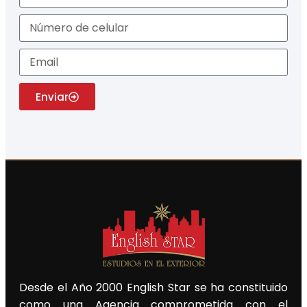
Enviar
Desde el Año 2000 English Star se ha constituido
como una Agencia comprometida con el