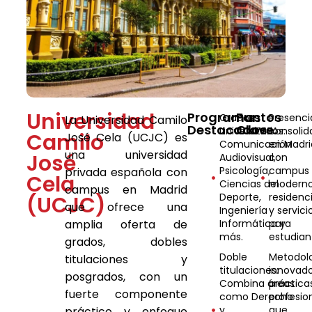
Universidad
Programas
Puntos
Grados
Presenci
La Universidad Camilo
Destacados:
Clave:
universitarios:
consolid
Camilo
José Cela (UCJC) es
Comunicación
en Madri
una universidad
José
Audiovisual,
con
Psicología,
campus
privada española con
Cela
Ciencias del
moderno
campus en Madrid
Deporte,
residenc
(UCJC)
que ofrece una
Ingeniería
y servici
amplia oferta de
Informática y
para
más.
estudian
grados, dobles
Doble
Metodol
titulaciones y
titulaciones:
innovado
posgrados, con un
Combina áreas
práctica
fuerte componente
como Derecho
profesio
y
que
práctico y enfoque