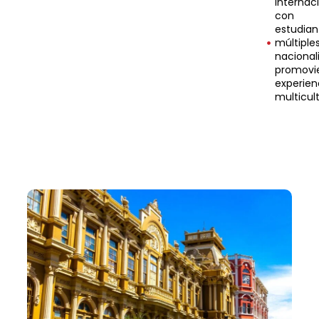
internac
con
estudian
múltiple
nacional
promovi
experien
multicult