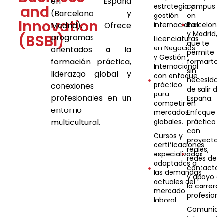
en España
estrategia y
campus
and
(Barcelona y
gestión
en
Innovation
Madrid). Ofrece
internacional.
Barcelo
y Madrid
(BSBI)
programas
Licenciaturas
que te
en Negocios
orientados a la
permite
y Gestión
formación práctica,
formart
Internacional
sin
liderazgo global y
con enfoque
necesid
práctico
conexiones
de salir 
para
profesionales en un
España.
competir en
entorno
mercados
Enfoque
multicultural.
globales.
práctico
con
Cursos y
proyect
certificaciones
reales,
especializadas
redes de
adaptados a
contact
las demandas
y apoyo 
actuales del
la carrer
mercado
profesion
laboral.
Comuni