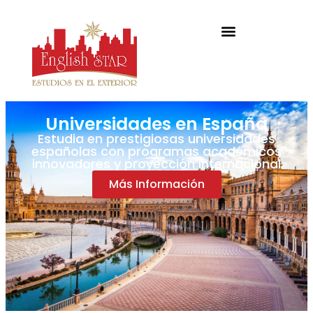
Universidades en España
Estudia en prestigiosas universidades
españolas con programas académicos
innovadores y proyección internacional
Más Información