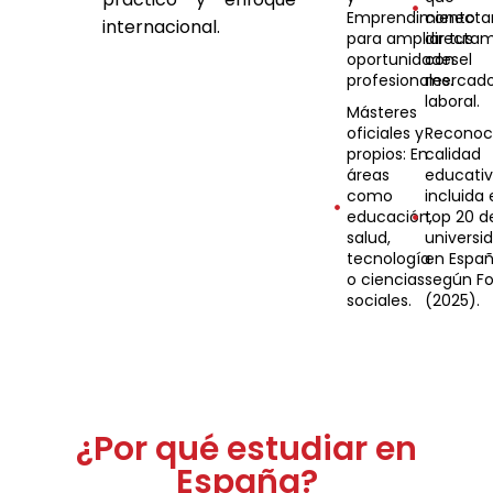
Emprendimiento
conecta
internacional.
para ampliar tus
directa
oportunidades
con el
profesionales.
mercad
laboral.
Másteres
oficiales y
Reconoc
propios: En
calidad
áreas
educativ
como
incluida 
educación,
top 20 d
salud,
universi
tecnología
en Espa
o ciencias
según Fo
sociales.
(2025).
¿Por qué estudiar en
España?