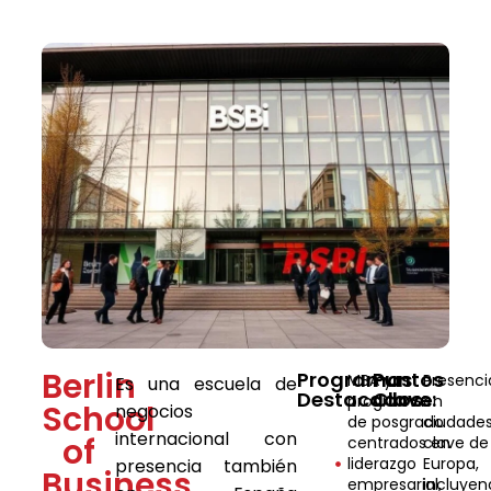
Berlin
Programas
Puntos
MBA y
Presenci
Es una escuela de
Destacados:
Clave:
programas
en
School
negocios
de posgrado
ciudade
internacional con
of
centrados en
clave de
liderazgo
Europa,
presencia también
Business
empresarial,
incluye